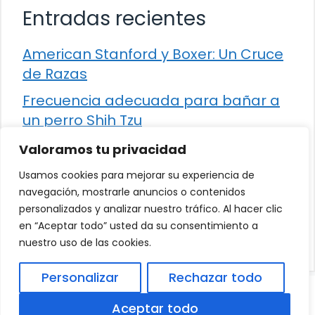
Entradas recientes
American Stanford y Boxer: Un Cruce
de Razas
Frecuencia adecuada para bañar a
un perro Shih Tzu
Comparación entre Apache Storm y
Valoramos tu privacidad
Spark Streaming
Usamos cookies para mejorar su experiencia de
Cómo detener la diarrea en un gato
navegación, mostrarle anuncios o contenidos
personalizados y analizar nuestro tráfico. Al hacer clic
¿Los frutos rojos son seguros para
en “Aceptar todo” usted da su consentimiento a
que los perros los consuman?
nuestro uso de las cookies.
Personalizar
Rechazar todo
© 2026
Política de Privacidad
.
|
Aviso Legal
|
Aceptar todo