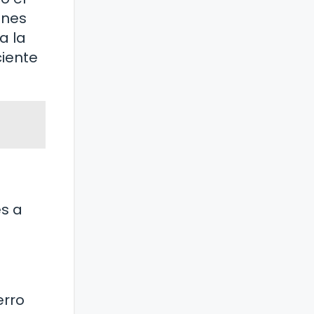
ones
a la
ciente
es a
erro