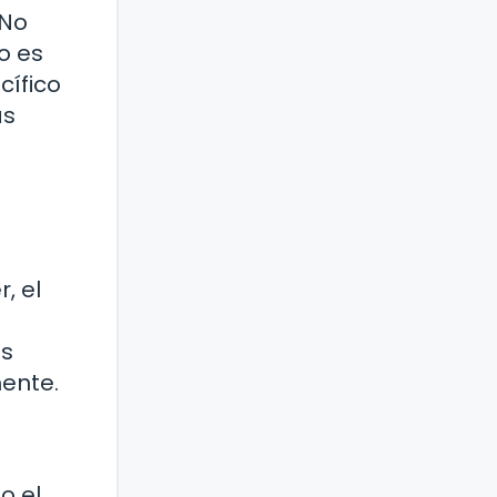
 No
o es
cífico
as
, el
es
mente.
o el