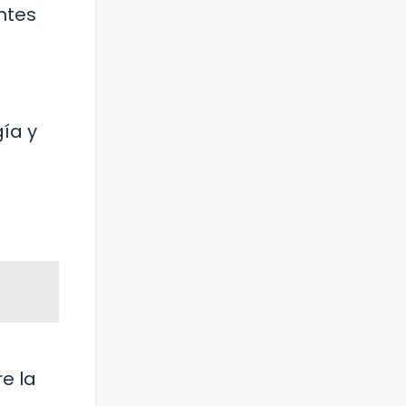
ntes
gía y
e la