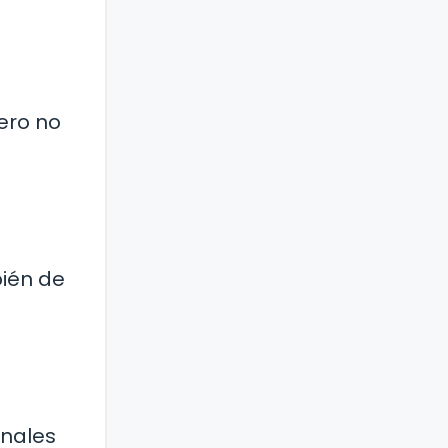
pero no
bién de
onales