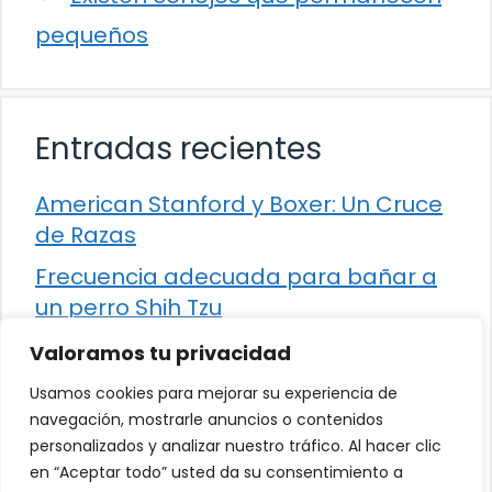
pequeños
Entradas recientes
American Stanford y Boxer: Un Cruce
de Razas
Frecuencia adecuada para bañar a
un perro Shih Tzu
Comparación entre Apache Storm y
Valoramos tu privacidad
Spark Streaming
Usamos cookies para mejorar su experiencia de
Cómo detener la diarrea en un gato
navegación, mostrarle anuncios o contenidos
personalizados y analizar nuestro tráfico. Al hacer clic
¿Los frutos rojos son seguros para
en “Aceptar todo” usted da su consentimiento a