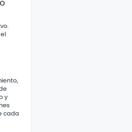
ro
vo.
el
miento,
ede
o y
ones
de cada