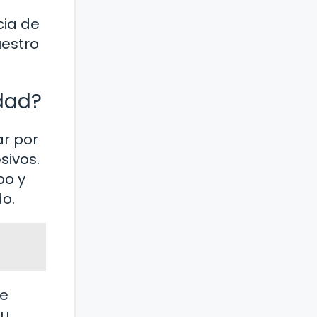
cia de
uestro
idad?
ar por
sivos.
po y
o.
de
tu