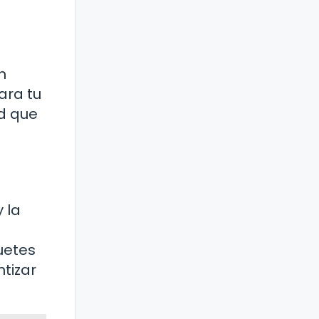
n
ara tu
d que
 la
uetes
tizar