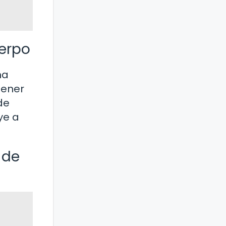
uerpo
na
tener
de
ye a
 de