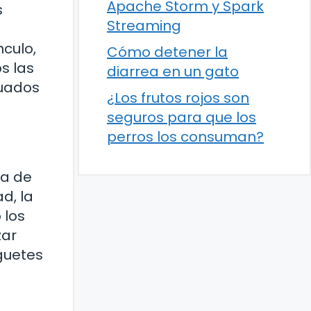
Apache Storm y Spark
s
Streaming
nculo,
Cómo detener la
s las
diarrea en un gato
cuados
¿Los frutos rojos son
seguros para que los
perros los consuman?
ta de
d, la
 los
zar
uguetes