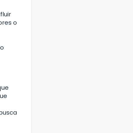
luir
ores o
do
que
que
 busca