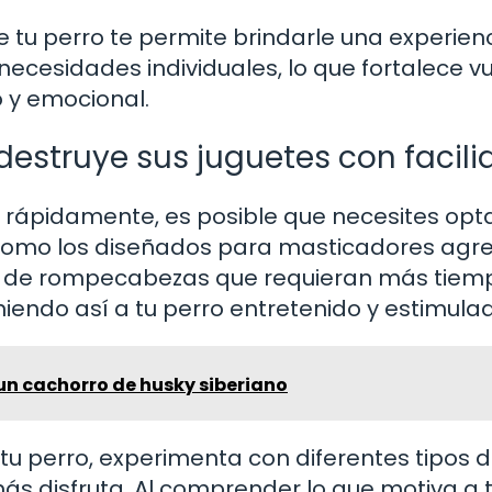
 tu perro te permite brindarle una experien
ecesidades individuales, lo que fortalece v
o y emocional.
destruye sus juguetes con facil
es rápidamente, es posible que necesites opt
 como los diseñados para masticadores agre
 de rompecabezas que requieran más tiem
endo así a tu perro entretenido y estimulad
n cachorro de husky siberiano
 tu perro, experimenta con diferentes tipos 
ás disfruta. Al comprender lo que motiva a 