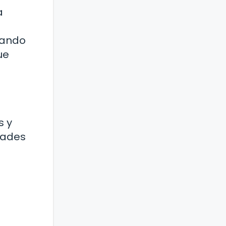
a
ejando
ue
s y
dades