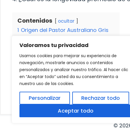
Contenidos
ocultar
1
Origen del Pastor Australiano Gris
1.1
Características Físicas
Valoramos tu privacidad
1.1.1
Temperamento y Personalidad
2
Cuidados y Mantenimiento
Usamos cookies para mejorar su experiencia de
2.1
Entrenamiento y Socialización
navegación, mostrarle anuncios o contenidos
2.1.1
Salud y Problemas Comunes
personalizados y analizar nuestro tráfico. Al hacer clic
en “Aceptar todo” usted da su consentimiento a
nuestro uso de las cookies.
Mi perro está perdiendo pelo en mechones
Personalizar
Rechazar todo
¿Cómo eliminar el mal olor de orina de perr
Aceptar todo
© 202