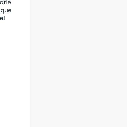
arle
o que
el