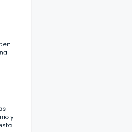
nden
ana
as
rio y
esta