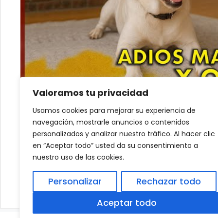
Valoramos tu privacidad
Usamos cookies para mejorar su experiencia de
Play on YouTube
navegación, mostrarle anuncios o contenidos
personalizados y analizar nuestro tráfico. Al hacer clic
Causas del mal olor de orina 
en “Aceptar todo” usted da su consentimiento a
nuestro uso de las cookies.
Pastor Australiano Gris: Características y 
Personalizar
Rechazar todo
Mantenimiento de perros de rastro de jabal
Aceptar todo