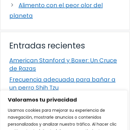
Alimento con el peor olor del
planeta
Entradas recientes
American Stanford y Boxer: Un Cruce
de Razas
Frecuencia adecuada para bañar a
un perro Shih Tzu
Comparación entre Apache Storm y
Valoramos tu privacidad
Spark Streaming
Usamos cookies para mejorar su experiencia de
Cómo detener la diarrea en un gato
navegación, mostrarle anuncios o contenidos
personalizados y analizar nuestro tráfico. Al hacer clic
¿Los frutos rojos son seguros para