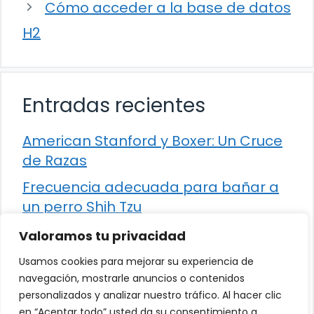
Cómo acceder a la base de datos
H2
Entradas recientes
American Stanford y Boxer: Un Cruce
de Razas
Frecuencia adecuada para bañar a
un perro Shih Tzu
Comparación entre Apache Storm y
Valoramos tu privacidad
Spark Streaming
Usamos cookies para mejorar su experiencia de
Cómo detener la diarrea en un gato
navegación, mostrarle anuncios o contenidos
personalizados y analizar nuestro tráfico. Al hacer clic
¿Los frutos rojos son seguros para
en “Aceptar todo” usted da su consentimiento a