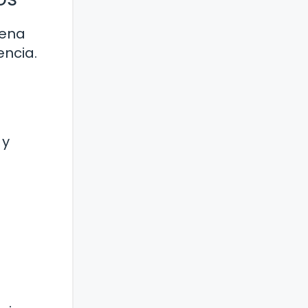
lena
encia.
 y