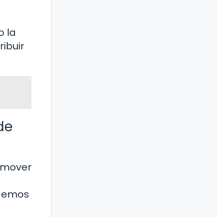
o la
ibuir
de
romover
odemos