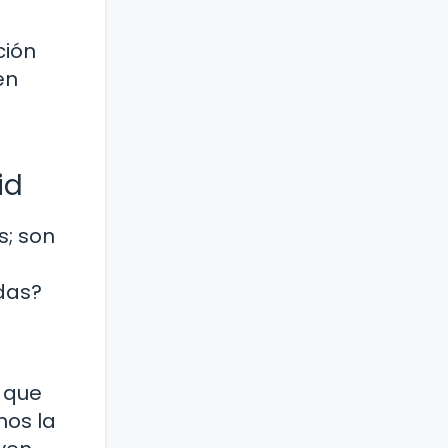
ción
en
id
s; son
das?
e que
nos la