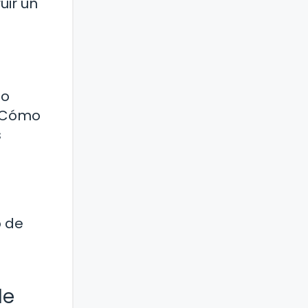
uir un
do
 ¿Cómo
s
o de
de