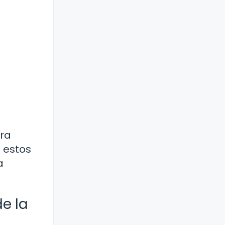
ara
 estos
a
de la