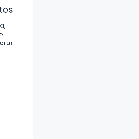
tos
a,
o
perar