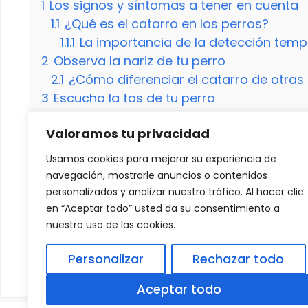
1
Los signos y síntomas a tener en cuenta
1.1
¿Qué es el catarro en los perros?
1.1.1
La importancia de la detección tem
2
Observa la nariz de tu perro
2.1
¿Cómo diferenciar el catarro de otras
3
Escucha la tos de tu perro
3.1
¿Puede la tos ser grave?
Valoramos tu privacidad
4
Observa su comportamiento general
4.1
¿Qué puedo hacer para ayudar a mi p
Usamos cookies para mejorar su experiencia de
4.2
¿Puede el catarro en perros ser con
navegación, mostrarle anuncios o contenidos
4.3
¿Qué medicamentos son seguros para a
personalizados y analizar nuestro tráfico. Al hacer clic
en “Aceptar todo” usted da su consentimiento a
nuestro uso de las cookies.
¿Por qué los perros mueven la pata o rasca
Personalizar
Rechazar todo
Nidos de jilgueros mixtos en Madrid
Aceptar todo