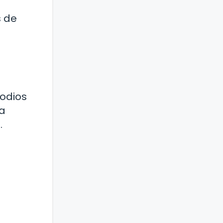
s de
sodios
la
.