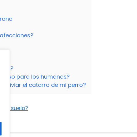
prana
 afecciones?
erro?
tagioso para los humanos?
liviar el catarro de mi perro?
n el suelo?