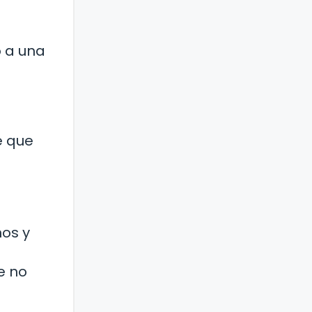
o a una
e que
nos y
e no