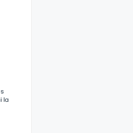
as
 la