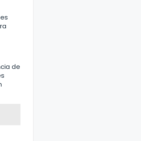
nes
ara
ncia de
es
n