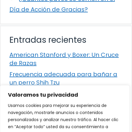
Día de Acción de Gracias?
Entradas recientes
American Stanford y Boxer: Un Cruce
de Razas
Frecuencia adecuada para bañar a
un perro Shih Tzu
Comparación entre Apache Storm y
Valoramos tu privacidad
Spark Streaming
Usamos cookies para mejorar su experiencia de
Cómo detener la diarrea en un gato
navegación, mostrarle anuncios o contenidos
personalizados y analizar nuestro tráfico. Al hacer clic
¿Los frutos rojos son seguros para
en “Aceptar todo” usted da su consentimiento a