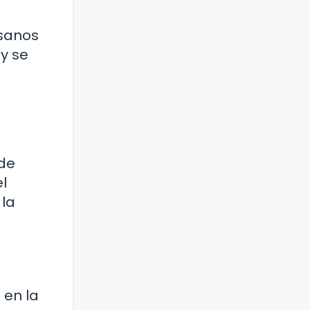
usanos
y se
ede
l
 la
 en la