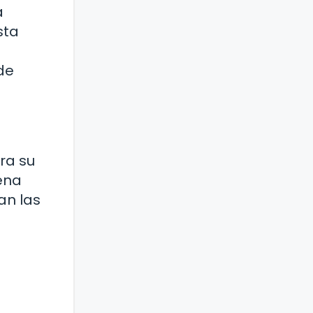
a
sta
de
ra su
ena
an las