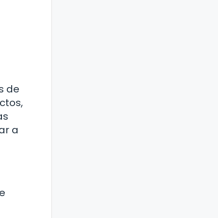
s de
ctos,
as
ar a
ue