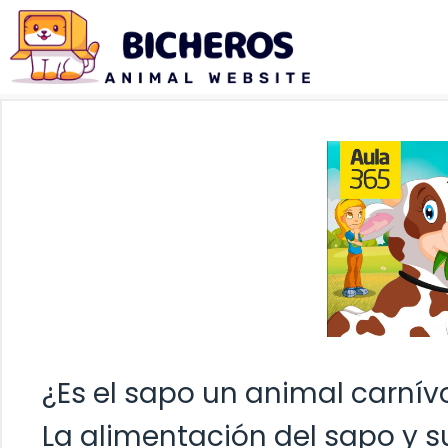
Saltar
al
contenido
¿Es el sapo un animal carnív
La alimentación del sapo y 