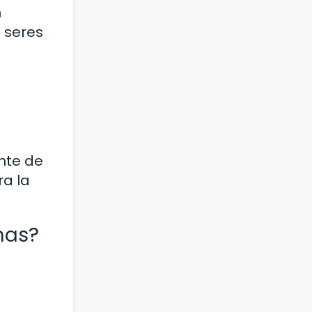
n
s seres
nte de
ra la
mas?