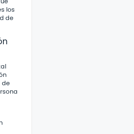
que
s los
ad de
ón
tal
ión
s de
ersona
n