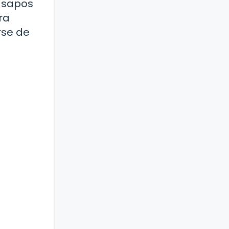
s sapos
ra
rse de