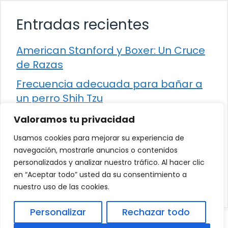
Entradas recientes
American Stanford y Boxer: Un Cruce
de Razas
Frecuencia adecuada para bañar a
un perro Shih Tzu
Comparación entre Apache Storm y
Valoramos tu privacidad
Spark Streaming
Usamos cookies para mejorar su experiencia de
Cómo detener la diarrea en un gato
navegación, mostrarle anuncios o contenidos
personalizados y analizar nuestro tráfico. Al hacer clic
¿Los frutos rojos son seguros para
en “Aceptar todo” usted da su consentimiento a
que los perros los consuman?
nuestro uso de las cookies.
Personalizar
Rechazar todo
© 2026
Política de Privacidad
.
|
Aviso Legal
|