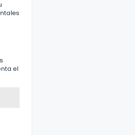
u
ntales
s
nta el