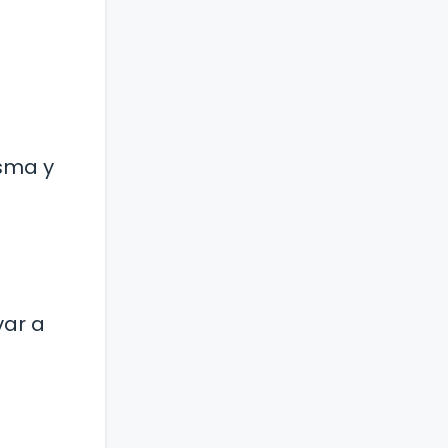
asma y
var a