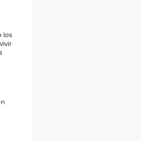
 los
ivir
a
en
.