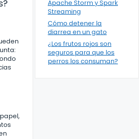
s?
Apache Storm y Spark
Streaming
Cómo detener la
diarrea en un gato
pueden
¿Los frutos rojos son
unta:
seguros para que los
fondo
perros los consuman?
cias
papel,
ntos
 en