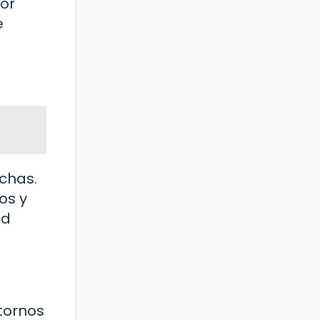
por
e
achas.
os y
ad
tornos