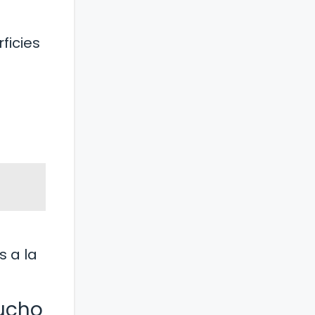
ficies
s a la
mucho