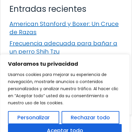
Entradas recientes
American Stanford y Boxer: Un Cruce
de Razas
Frecuencia adecuada para bañar a
un perro Shih Tzu
Comparación entre Apache Storm y
Valoramos tu privacidad
Spark Streaming
Usamos cookies para mejorar su experiencia de
Cómo detener la diarrea en un gato
navegación, mostrarle anuncios o contenidos
personalizados y analizar nuestro tráfico. Al hacer clic
¿Los frutos rojos son seguros para
en “Aceptar todo” usted da su consentimiento a
que los perros los consuman?
nuestro uso de las cookies.
Personalizar
Rechazar todo
© 2026
Política de Privacidad
.
|
Aviso Legal
|
Aceptar todo