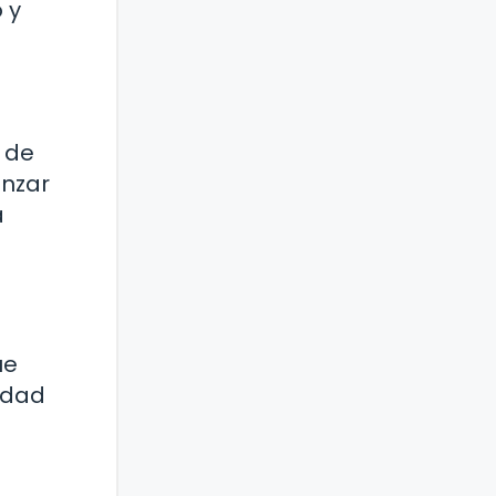
 y
 de
anzar
a
ue
edad