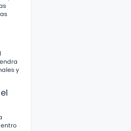
tas
eas
l
mendra
nales y
el
a
dentro