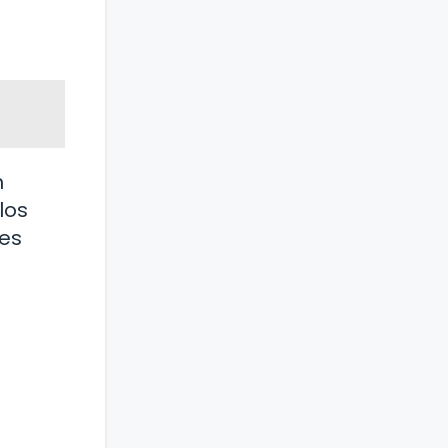
n
los
 es