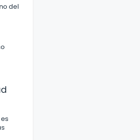
no del
so
ud
 es
as