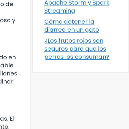
Apache Storm y Spark
do de
Streaming
oso y
Cómo detener la
diarrea en un gato
¿Los frutos rojos son
seguros para que los
perros los consuman?
ado en
sable
llones
dinar
s. El
nto,