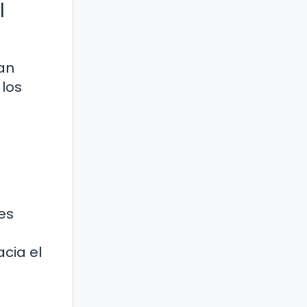
l
can
 los
es
cia el