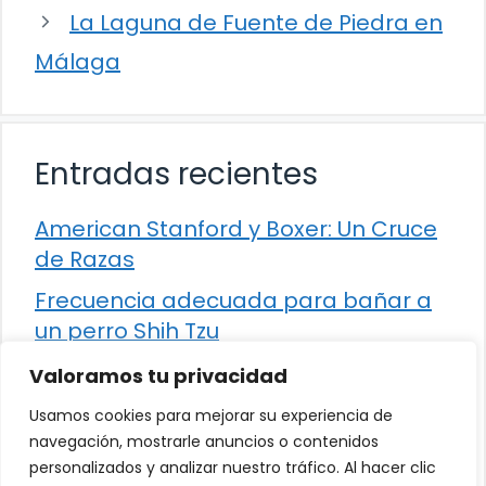
La Laguna de Fuente de Piedra en
Málaga
Entradas recientes
American Stanford y Boxer: Un Cruce
de Razas
Frecuencia adecuada para bañar a
un perro Shih Tzu
Comparación entre Apache Storm y
Valoramos tu privacidad
Spark Streaming
Usamos cookies para mejorar su experiencia de
Cómo detener la diarrea en un gato
navegación, mostrarle anuncios o contenidos
personalizados y analizar nuestro tráfico. Al hacer clic
¿Los frutos rojos son seguros para