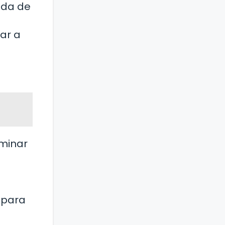
ida de
ar a
iminar
 para