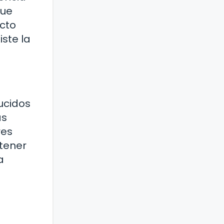
que
acto
iste la
ucidos
as
res
ntener
a