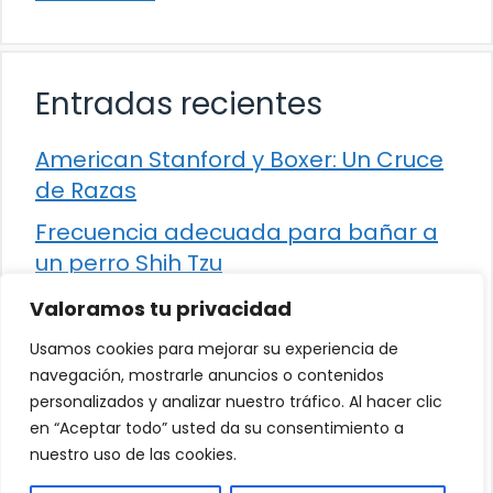
Entradas recientes
American Stanford y Boxer: Un Cruce
de Razas
Frecuencia adecuada para bañar a
un perro Shih Tzu
Comparación entre Apache Storm y
Valoramos tu privacidad
Spark Streaming
Usamos cookies para mejorar su experiencia de
Cómo detener la diarrea en un gato
navegación, mostrarle anuncios o contenidos
personalizados y analizar nuestro tráfico. Al hacer clic
¿Los frutos rojos son seguros para
en “Aceptar todo” usted da su consentimiento a
que los perros los consuman?
nuestro uso de las cookies.