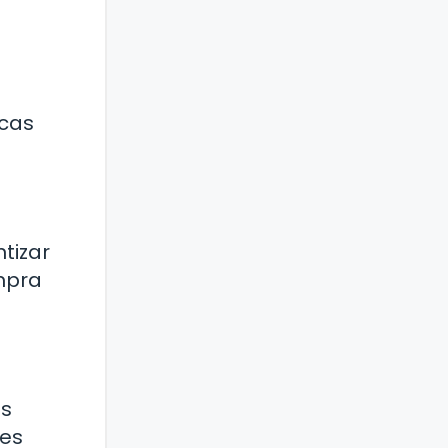
icas
tizar
mpra
os
nes