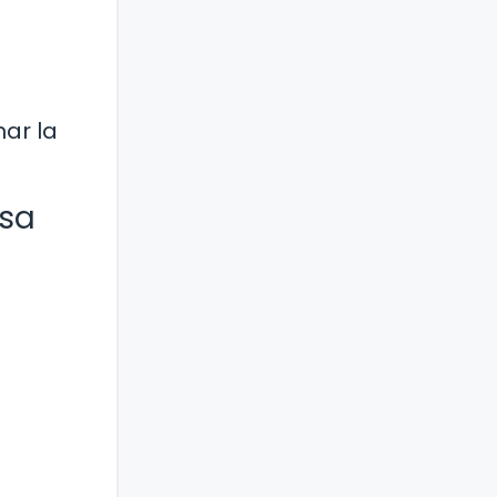
ar la
asa