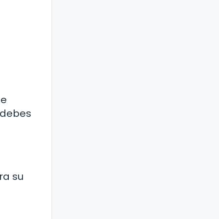
de
e debes
ra su