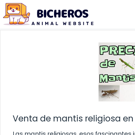
Saltar
al
contenido
Venta de mantis religiosa en
Las mantis religiosas, esos fascinante