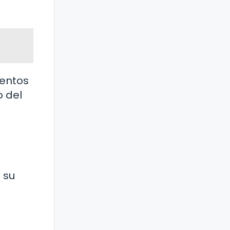
ientos
o del
 su