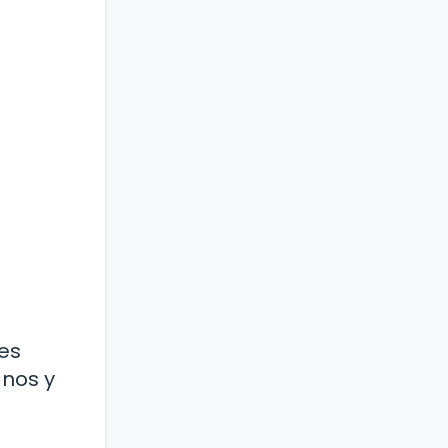
nes
anos y