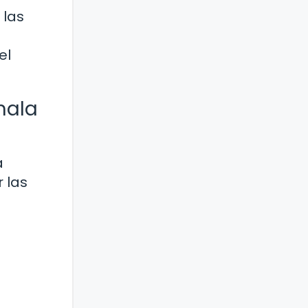
 las
el
mala
a
 las