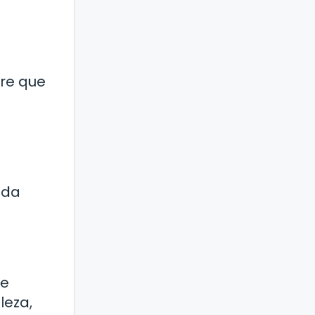
tre que
ada
le
leza,