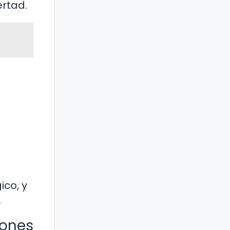
ertad.
ico, y
.
iones