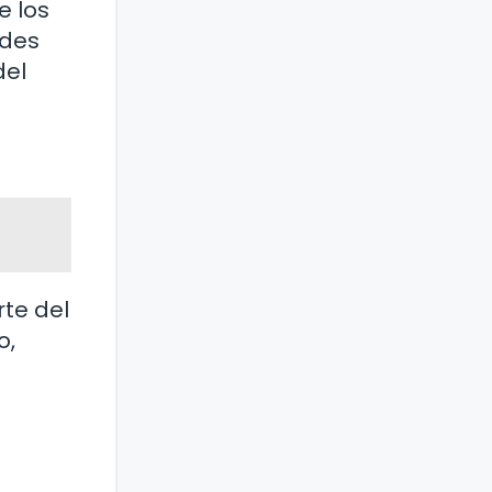
e los
ndes
del
rte del
o,