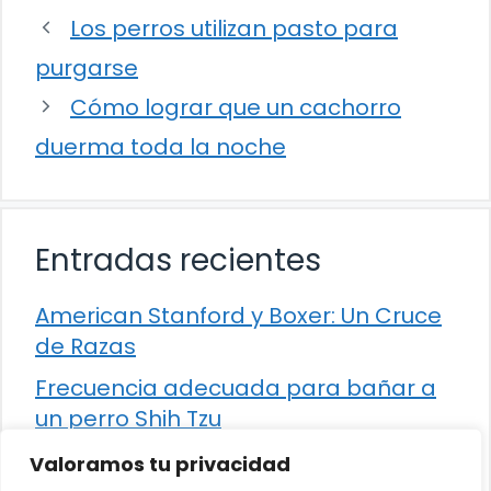
Los perros utilizan pasto para
purgarse
Cómo lograr que un cachorro
duerma toda la noche
Entradas recientes
American Stanford y Boxer: Un Cruce
de Razas
Frecuencia adecuada para bañar a
un perro Shih Tzu
Comparación entre Apache Storm y
Valoramos tu privacidad
Spark Streaming