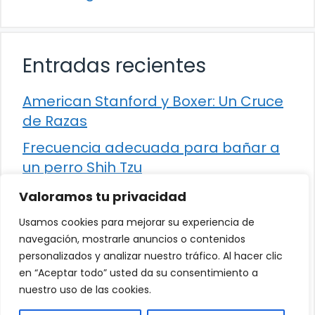
Entradas recientes
American Stanford y Boxer: Un Cruce
de Razas
Frecuencia adecuada para bañar a
un perro Shih Tzu
Comparación entre Apache Storm y
Valoramos tu privacidad
Spark Streaming
Usamos cookies para mejorar su experiencia de
Cómo detener la diarrea en un gato
navegación, mostrarle anuncios o contenidos
personalizados y analizar nuestro tráfico. Al hacer clic
¿Los frutos rojos son seguros para
en “Aceptar todo” usted da su consentimiento a
que los perros los consuman?
nuestro uso de las cookies.