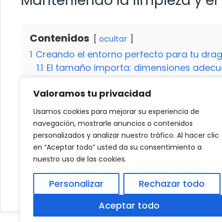
Manteniendo la limpieza y el
Contenidos
ocultar
1
Creando el entorno perfecto para tu dr
1.1
El tamaño importa: dimensiones adecua
1.2
Ubicación estratégica: luz y temperat
Valoramos tu privacidad
1.3
Elementos esenciales: sustrato, refugi
1.4
Alimentación balanceada: contenedor
Usamos cookies para mejorar su experiencia de
1.5
Monitoreo constante: termómetros e 
navegación, mostrarle anuncios o contenidos
2
Manteniendo la limpieza y el bienestar 
personalizados y analizar nuestro tráfico. Al hacer clic
en “Aceptar todo” usted da su consentimiento a
nuestro uso de las cookies.
Cómo eliminar las garrapatas de tu perro
Personalizar
Rechazar todo
Datos divertidos sobre los dinosaurios par
Aceptar todo