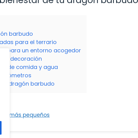
 bienestar de tu dragón barbud
agón barbudo
das para el terrario
ura para un entorno acogedor
os y decoración
es de comida y agua
higrómetros
de tu dragón barbudo
a los más pequeños