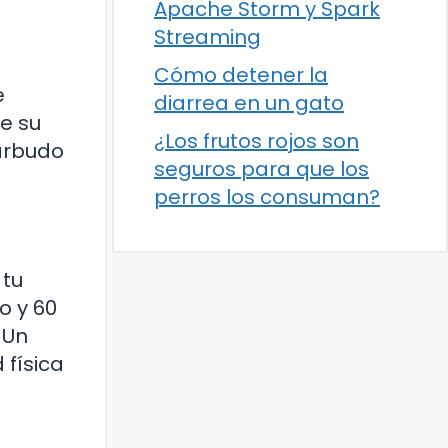
Apache Storm y Spark
Streaming
Cómo detener la
e
diarrea en un gato
e su
¿Los frutos rojos son
barbudo
seguros para que los
perros los consuman?
 tu
o y 60
 Un
 física