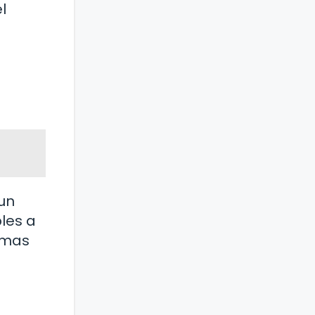
l
un
les a
timas