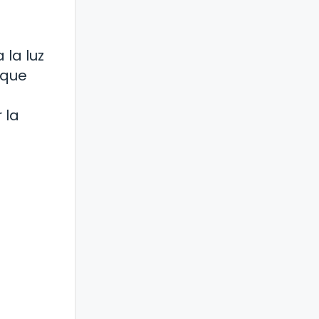
 la luz
 que
 la