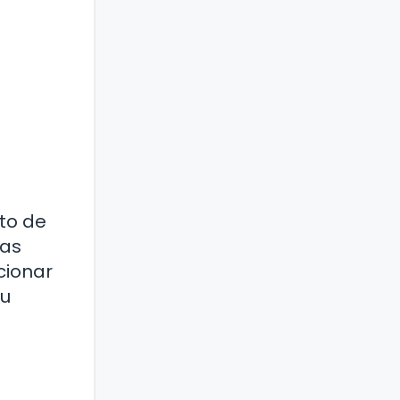
ato de
tas
cionar
tu