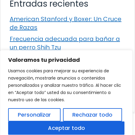
Entradas recientes
American Stanford y Boxer: Un Cruce
de Razas
Frecuencia adecuada para bañar a
un perro Shih Tzu
Comparación entre Apache Storm y
Valoramos tu privacidad
Spark Streaming
Usamos cookies para mejorar su experiencia de
Cómo detener la diarrea en un gato
navegación, mostrarle anuncios o contenidos
personalizados y analizar nuestro tráfico. Al hacer clic
¿Los frutos rojos son seguros para
en “Aceptar todo” usted da su consentimiento a
que los perros los consuman?
nuestro uso de las cookies.
Personalizar
Rechazar todo
© 2026
Política de Privacidad
.
|
Aviso Legal
|
Aceptar todo
Política de Cookies