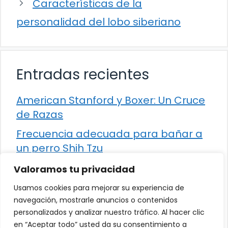
Características de la
personalidad del lobo siberiano
Entradas recientes
American Stanford y Boxer: Un Cruce
de Razas
Frecuencia adecuada para bañar a
un perro Shih Tzu
Comparación entre Apache Storm y
Valoramos tu privacidad
Spark Streaming
Usamos cookies para mejorar su experiencia de
Cómo detener la diarrea en un gato
navegación, mostrarle anuncios o contenidos
personalizados y analizar nuestro tráfico. Al hacer clic
¿Los frutos rojos son seguros para
en “Aceptar todo” usted da su consentimiento a