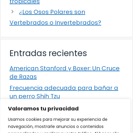
tropicales
¿Los Osos Polares son
Vertebrados o Invertebrados?
Entradas recientes
American Stanford y Boxer: Un Cruce
de Razas
Frecuencia adecuada para bañar a
un perro Shih Tzu
Comparación entre Apache Storm y
Valoramos tu privacidad
Spark Streaming
Usamos cookies para mejorar su experiencia de
Cómo detener la diarrea en un gato
navegación, mostrarle anuncios o contenidos