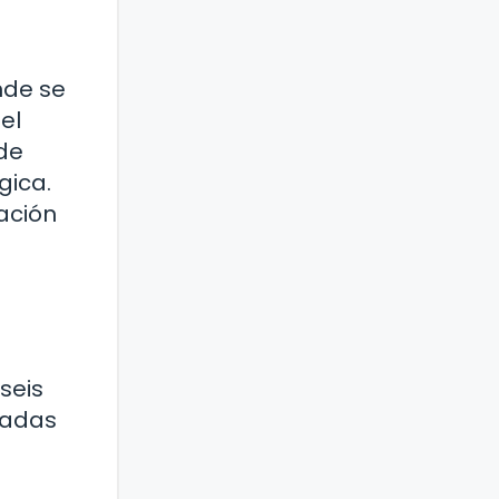
nde se
el
 de
gica.
ación
seis
madas