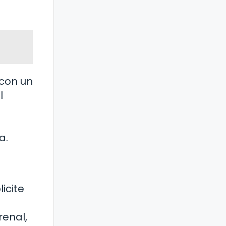
 con un
l
a.
icite
renal,