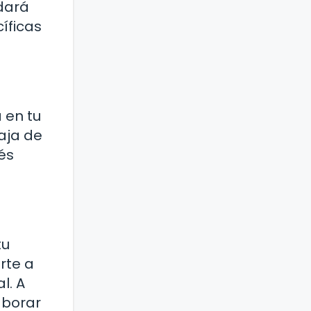
dará
íficas
 en tu
aja de
és
tu
rte a
l. A
aborar