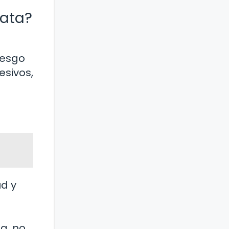
gata?
iesgo
esivos,
a
ud y
a, no