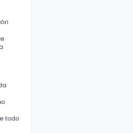
ión
ue
da
ada
no
ue todo