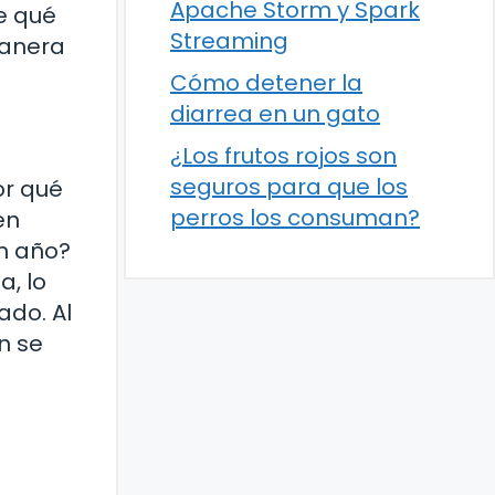
Apache Storm y Spark
e qué
Streaming
manera
Cómo detener la
diarrea en un gato
¿Los frutos rojos son
seguros para que los
or qué
perros los consuman?
en
n año?
a, lo
ado. Al
n se