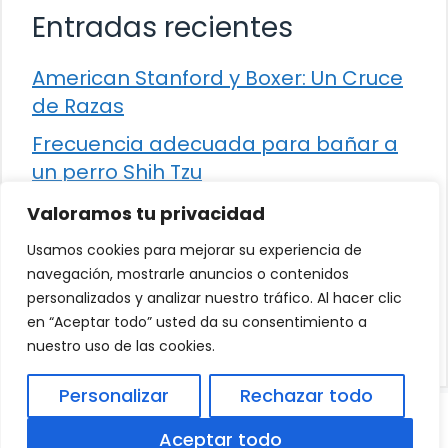
Entradas recientes
American Stanford y Boxer: Un Cruce
de Razas
Frecuencia adecuada para bañar a
un perro Shih Tzu
Comparación entre Apache Storm y
Valoramos tu privacidad
Spark Streaming
Usamos cookies para mejorar su experiencia de
Cómo detener la diarrea en un gato
navegación, mostrarle anuncios o contenidos
personalizados y analizar nuestro tráfico. Al hacer clic
¿Los frutos rojos son seguros para
en “Aceptar todo” usted da su consentimiento a
que los perros los consuman?
nuestro uso de las cookies.
Personalizar
Rechazar todo
© 2026
Política de Privacidad
.
|
Aviso Legal
|
Aceptar todo