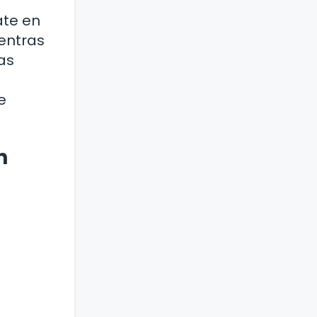
ate en
entras
as
e
n