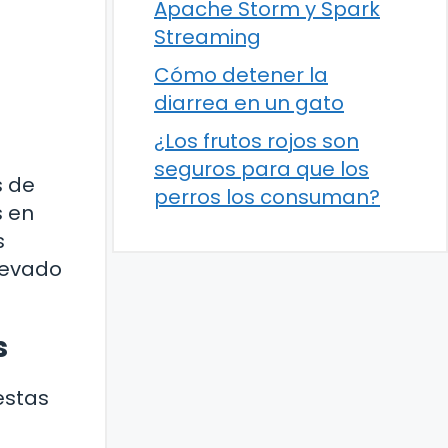
Apache Storm y Spark
Streaming
Cómo detener la
diarrea en un gato
¿Los frutos rojos son
seguros para que los
s de
perros los consuman?
s en
s
levado
s
estas