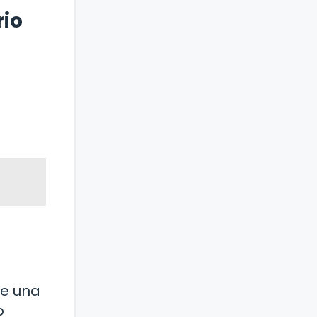
rio
le una
o