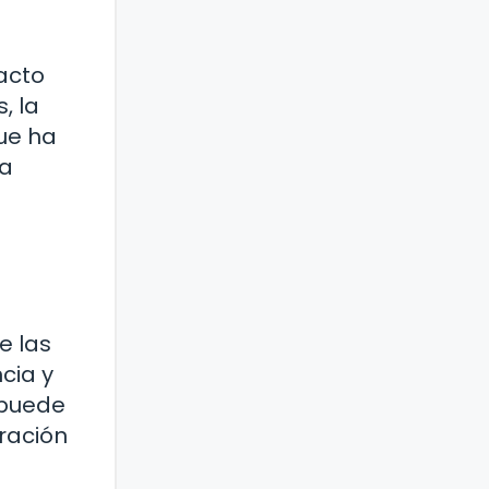
acto
, la
que ha
ra
e las
cia y
 puede
ración