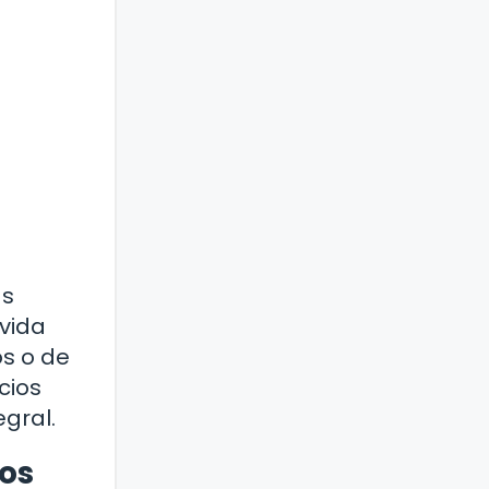
as
vida
os o de
cios
egral.
ros