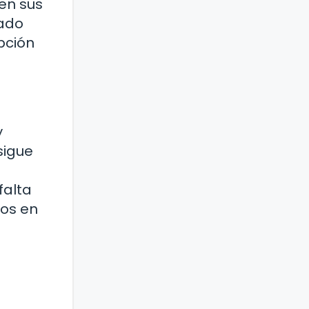
 en sus
tado
opción
y
sigue
falta
vos en