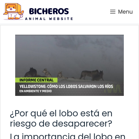
Saltar
Menu
al
contenido
¿Por qué el lobo está en
riesgo de desaparecer?
La importancia del lobo en