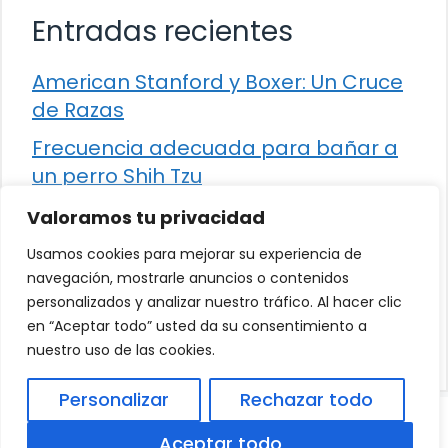
Entradas recientes
American Stanford y Boxer: Un Cruce
de Razas
Frecuencia adecuada para bañar a
un perro Shih Tzu
Comparación entre Apache Storm y
Valoramos tu privacidad
Spark Streaming
Usamos cookies para mejorar su experiencia de
Cómo detener la diarrea en un gato
navegación, mostrarle anuncios o contenidos
personalizados y analizar nuestro tráfico. Al hacer clic
¿Los frutos rojos son seguros para
en “Aceptar todo” usted da su consentimiento a
que los perros los consuman?
nuestro uso de las cookies.
Personalizar
Rechazar todo
© 2026
Política de Privacidad
.
|
Aviso Legal
|
Aceptar todo