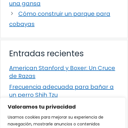
una gansa
Cómo construir un parque para
cobayas
Entradas recientes
American Stanford y Boxer: Un Cruce
de Razas
Frecuencia adecuada para bañar a
un perro Shih Tzu
Comparación entre Apache Storm y
Valoramos tu privacidad
Spark Streaming
Usamos cookies para mejorar su experiencia de
Cómo detener la diarrea en un gato
navegación, mostrarle anuncios o contenidos