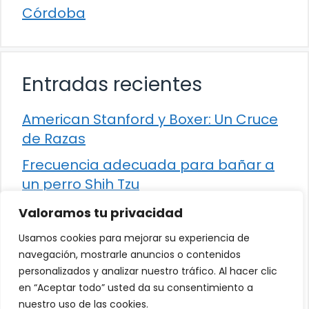
Córdoba
Entradas recientes
American Stanford y Boxer: Un Cruce
de Razas
Frecuencia adecuada para bañar a
un perro Shih Tzu
Comparación entre Apache Storm y
Valoramos tu privacidad
Spark Streaming
Usamos cookies para mejorar su experiencia de
Cómo detener la diarrea en un gato
navegación, mostrarle anuncios o contenidos
personalizados y analizar nuestro tráfico. Al hacer clic
¿Los frutos rojos son seguros para
en “Aceptar todo” usted da su consentimiento a
que los perros los consuman?
nuestro uso de las cookies.