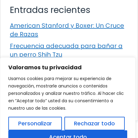
Entradas recientes
American Stanford y Boxer: Un Cruce
de Razas
Frecuencia adecuada para bañar a
un perro Shih Tzu
Comparación entre Apache Storm y
Valoramos tu privacidad
Spark Streaming
Usamos cookies para mejorar su experiencia de
Cómo detener la diarrea en un gato
navegación, mostrarle anuncios o contenidos
personalizados y analizar nuestro tráfico. Al hacer clic
¿Los frutos rojos son seguros para
en “Aceptar todo” usted da su consentimiento a
que los perros los consuman?
nuestro uso de las cookies.
Personalizar
Rechazar todo
© 2026
Política de Privacidad
.
|
Aviso Legal
|
Aceptar todo