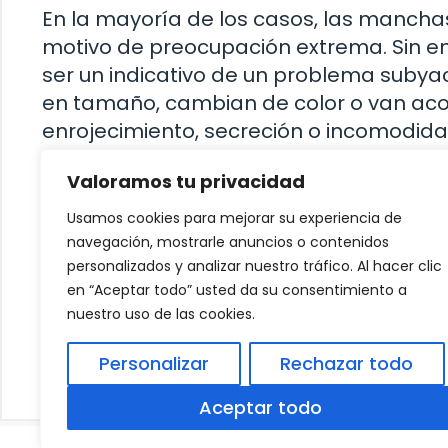
En la mayoría de los casos, las mancha
motivo de preocupación extrema. Sin e
ser un indicativo de un problema suby
en tamaño, cambian de color o van a
enrojecimiento, secreción o incomodida
Valoramos tu privacidad
Contenidos
ocultar
Usamos cookies para mejorar su experiencia de
1
¿Por qué aparecen las manchas marrone
navegación, mostrarle anuncios o contenidos
2
¿Son peligrosas estas manchas?
personalizados y analizar nuestro tráfico. Al hacer clic
en “Aceptar todo” usted da su consentimiento a
nuestro uso de las cookies.
Razas pequeñas y resistentes de perros
Personalizar
Rechazar todo
¿Por qué los perros no trituran la comida a
Aceptar todo