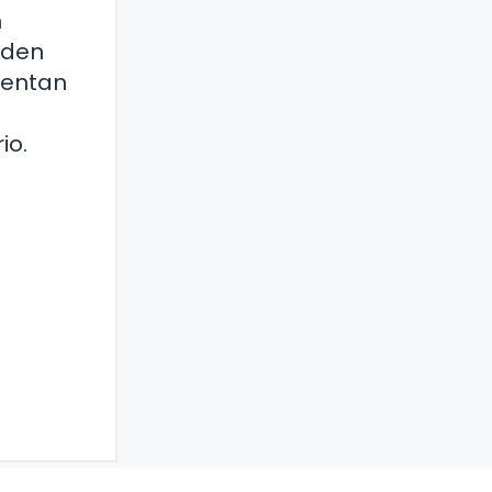
n
eden
mentan
io.