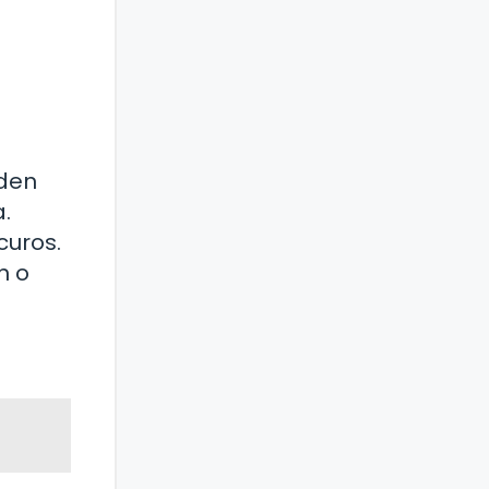
eden
.
curos.
n o