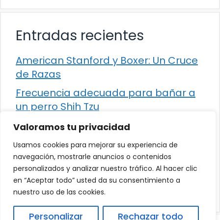
Entradas recientes
American Stanford y Boxer: Un Cruce
de Razas
Frecuencia adecuada para bañar a
un perro Shih Tzu
Comparación entre Apache Storm y
Valoramos tu privacidad
Spark Streaming
Usamos cookies para mejorar su experiencia de
Cómo detener la diarrea en un gato
navegación, mostrarle anuncios o contenidos
personalizados y analizar nuestro tráfico. Al hacer clic
¿Los frutos rojos son seguros para
en “Aceptar todo” usted da su consentimiento a
que los perros los consuman?
nuestro uso de las cookies.
Personalizar
Rechazar todo