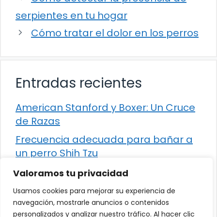
serpientes en tu hogar
Cómo tratar el dolor en los perros
Entradas recientes
American Stanford y Boxer: Un Cruce
de Razas
Frecuencia adecuada para bañar a
un perro Shih Tzu
Comparación entre Apache Storm y
Valoramos tu privacidad
Spark Streaming
Usamos cookies para mejorar su experiencia de
Cómo detener la diarrea en un gato
navegación, mostrarle anuncios o contenidos
personalizados y analizar nuestro tráfico. Al hacer clic