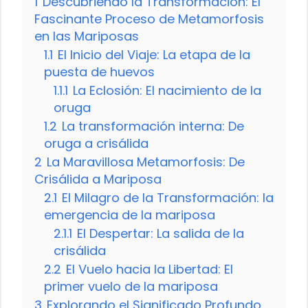
1
Descubriendo la Transformación: El
Fascinante Proceso de Metamorfosis
en las Mariposas
1.1
El Inicio del Viaje: La etapa de la
puesta de huevos
1.1.1
La Eclosión: El nacimiento de la
oruga
1.2
La transformación interna: De
oruga a crisálida
2
La Maravillosa Metamorfosis: De
Crisálida a Mariposa
2.1
El Milagro de la Transformación: la
emergencia de la mariposa
2.1.1
El Despertar: La salida de la
crisálida
2.2
El Vuelo hacia la Libertad: El
primer vuelo de la mariposa
3
Explorando el Significado Profundo