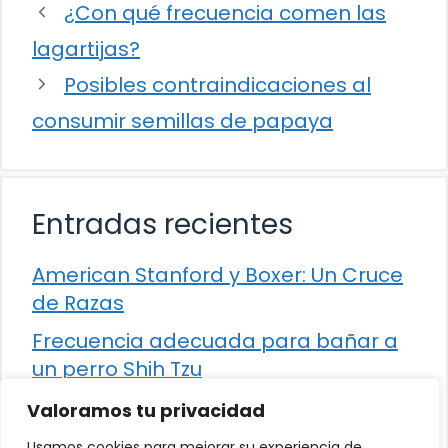
¿Con qué frecuencia comen las
lagartijas?
Posibles contraindicaciones al
consumir semillas de papaya
Entradas recientes
American Stanford y Boxer: Un Cruce
de Razas
Frecuencia adecuada para bañar a
un perro Shih Tzu
Comparación entre Apache Storm y
Valoramos tu privacidad
Spark Streaming
Usamos cookies para mejorar su experiencia de