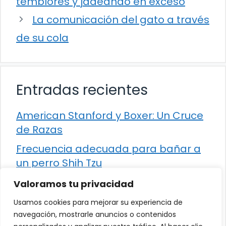
temblores y jadeando en exceso
La comunicación del gato a través
de su cola
Entradas recientes
American Stanford y Boxer: Un Cruce
de Razas
Frecuencia adecuada para bañar a
un perro Shih Tzu
Comparación entre Apache Storm y
Valoramos tu privacidad
Spark Streaming
Usamos cookies para mejorar su experiencia de
Cómo detener la diarrea en un gato
navegación, mostrarle anuncios o contenidos