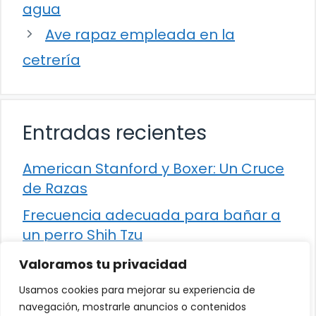
agua
Ave rapaz empleada en la
cetrería
Entradas recientes
American Stanford y Boxer: Un Cruce
de Razas
Frecuencia adecuada para bañar a
un perro Shih Tzu
Comparación entre Apache Storm y
Valoramos tu privacidad
Spark Streaming
Usamos cookies para mejorar su experiencia de
Cómo detener la diarrea en un gato
navegación, mostrarle anuncios o contenidos