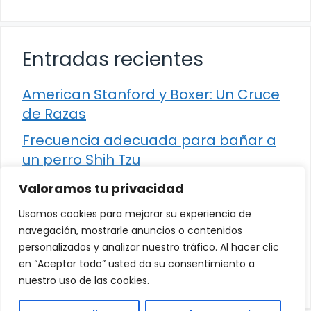
Entradas recientes
American Stanford y Boxer: Un Cruce
de Razas
Frecuencia adecuada para bañar a
un perro Shih Tzu
Comparación entre Apache Storm y
Valoramos tu privacidad
Spark Streaming
Usamos cookies para mejorar su experiencia de
Cómo detener la diarrea en un gato
navegación, mostrarle anuncios o contenidos
personalizados y analizar nuestro tráfico. Al hacer clic
¿Los frutos rojos son seguros para
en “Aceptar todo” usted da su consentimiento a
que los perros los consuman?
nuestro uso de las cookies.