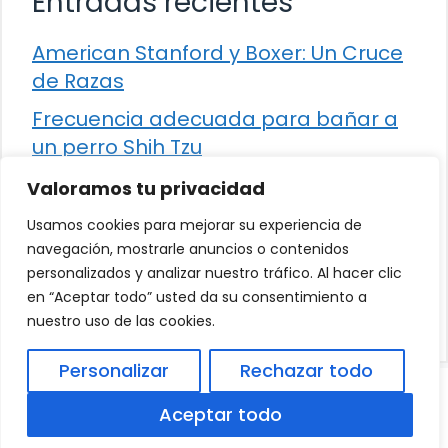
Entradas recientes
American Stanford y Boxer: Un Cruce
de Razas
Frecuencia adecuada para bañar a
un perro Shih Tzu
Comparación entre Apache Storm y
Valoramos tu privacidad
Spark Streaming
Usamos cookies para mejorar su experiencia de
Cómo detener la diarrea en un gato
navegación, mostrarle anuncios o contenidos
personalizados y analizar nuestro tráfico. Al hacer clic
¿Los frutos rojos son seguros para
en “Aceptar todo” usted da su consentimiento a
que los perros los consuman?
nuestro uso de las cookies.
Personalizar
Rechazar todo
© 2026
Política de Privacidad
.
|
Aviso Legal
|
Aceptar todo
Política de Cookies