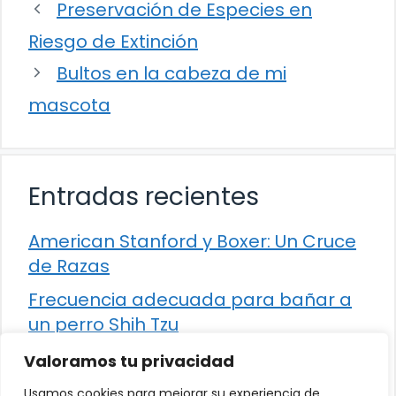
Preservación de Especies en
Riesgo de Extinción
Bultos en la cabeza de mi
mascota
Entradas recientes
American Stanford y Boxer: Un Cruce
de Razas
Frecuencia adecuada para bañar a
un perro Shih Tzu
Comparación entre Apache Storm y
Valoramos tu privacidad
Spark Streaming
Usamos cookies para mejorar su experiencia de