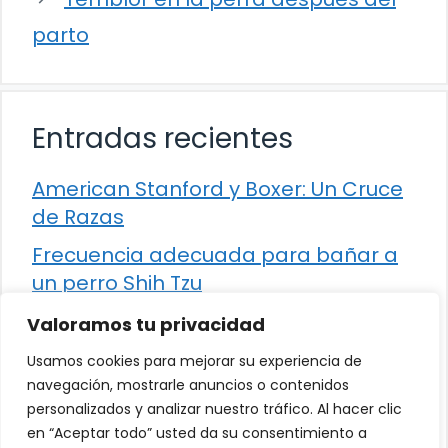
parto
Entradas recientes
American Stanford y Boxer: Un Cruce
de Razas
Frecuencia adecuada para bañar a
un perro Shih Tzu
Comparación entre Apache Storm y
Valoramos tu privacidad
Spark Streaming
Usamos cookies para mejorar su experiencia de
Cómo detener la diarrea en un gato
navegación, mostrarle anuncios o contenidos
personalizados y analizar nuestro tráfico. Al hacer clic
¿Los frutos rojos son seguros para
en “Aceptar todo” usted da su consentimiento a