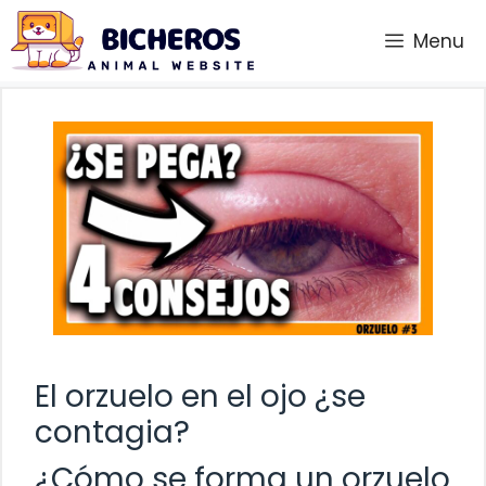
Saltar
Menu
al
contenido
El orzuelo en el ojo ¿se
contagia?
¿Cómo se forma un orzuelo