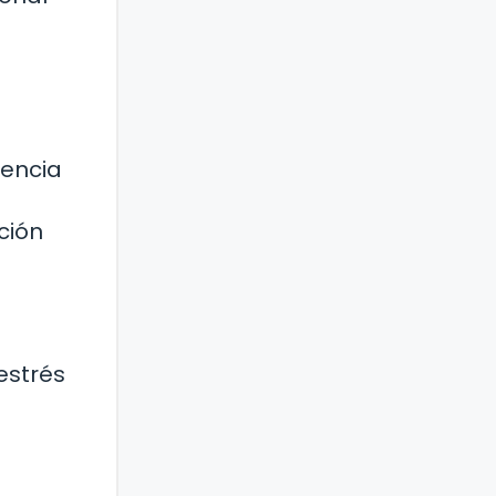
iencia
ción
estrés