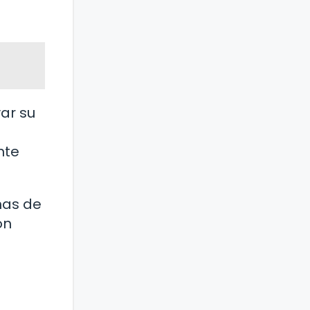
ar su
nte
mas de
on