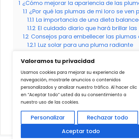
1
¿Cómo mejorar la apariencia de las pluma
1.1
¿Por qué las plumas de mi loro se ven 
1.1.1
La importancia de una dieta balance
1.1.2
El cuidado diario que hará brillar la
1.2
Consejos para embellecer las plumas d
1.2.1
Luz solar para una pluma radiante
1.2.2
Juguetes para estimular el plumaje
Valoramos tu privacidad
1.2.3
Consulta con un veterinario especi
1.3
¡Transforma la apariencia de las pluma
Usamos cookies para mejorar su experiencia de
1.4
¿Qué puedo hacer si mi loro arranca 
navegación, mostrarle anuncios o contenidos
1.5
¿Es normal que las plumas de mi loro
personalizados y analizar nuestro tráfico. Al hacer clic
en “Aceptar todo” usted da su consentimiento a
nuestro uso de las cookies.
¿Cuál es la razón por la que los gatos cam
Personalizar
Rechazar todo
El dromedario es un tipo de camello
Aceptar todo