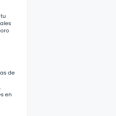
 tu
iales
loro
mas de
.
es en