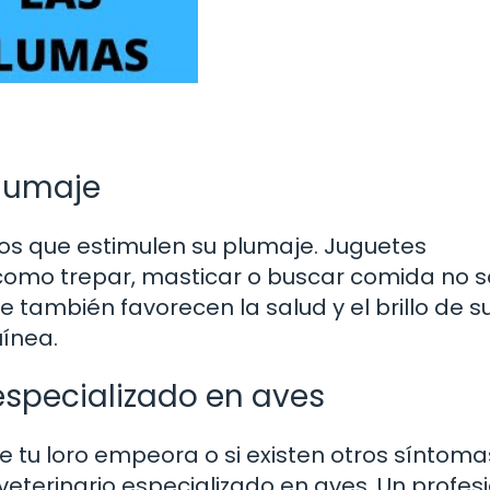
plumaje
os que estimulen su plumaje. Juguetes
 como trepar, masticar o buscar comida no s
 también favorecen la salud y el brillo de s
uínea.
especializado en aves
e tu loro empeora o si existen otros síntoma
eterinario especializado en aves. Un profes