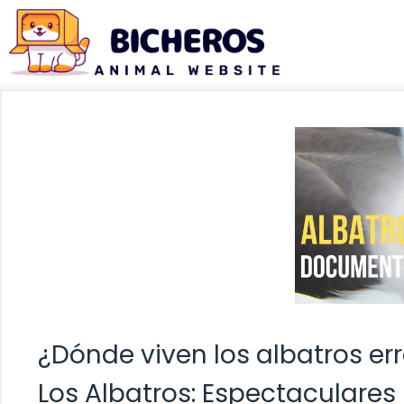
Saltar
al
contenido
¿Dónde viven los albatros er
Los Albatros: Espectaculare