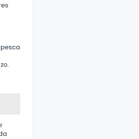
res
a pesca
zo.
r
ida