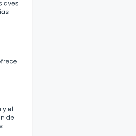
as aves
ias
ofrece
 y el
ón de
s