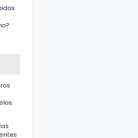
pidos
no?
tros
los.
das
uentes