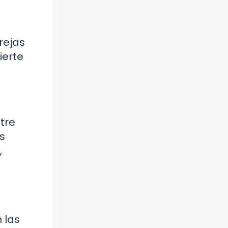
rejas
ierte
tre
s
,
 las