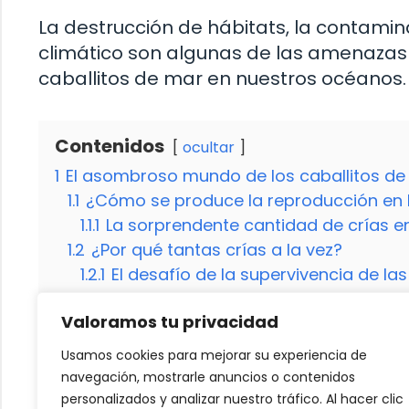
La destrucción de hábitats, la contamin
climático son algunas de las amenazas 
caballitos de mar en nuestros océanos.
Contenidos
ocultar
1
El asombroso mundo de los caballitos de
1.1
¿Cómo se produce la reproducción en l
1.1.1
La sorprendente cantidad de crías e
1.2
¿Por qué tantas crías a la vez?
1.2.1
El desafío de la supervivencia de las
2
¿Qué podemos aprender de los caballit
Valoramos tu privacidad
2.1
¿Qué podemos hacer para preservar a 
2.2
¿Cuál es la esperanza de vida de un c
Usamos cookies para mejorar su experiencia de
2.3
¿Por qué los caballitos de mar son 
navegación, mostrarle anuncios o contenidos
2.4
¿Qué amenazas enfrentan los caballit
personalizados y analizar nuestro tráfico. Al hacer clic