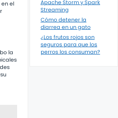
Apache Storm y Spark
 en el
Streaming
r
Cómo detener la
diarrea en un gato
¿Los frutos rojos son
seguros para que los
perros los consuman?
bo la
picales
ades
 su