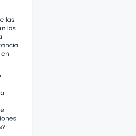
e las
an los
a
tancia
 en
?
ca
se
ciones
s?