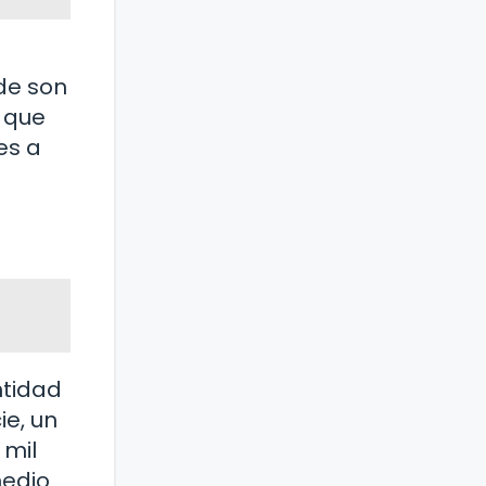
de son
o que
es a
ntidad
ie, un
 mil
medio