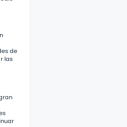
ón
des de
r las
ogran
es
inuar