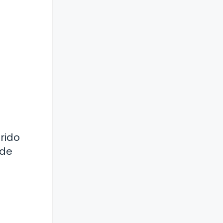
árido
 de