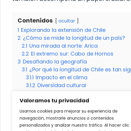
Contenidos
ocultar
1
Explorando la extensión de Chile
2
¿Cómo se mide la longitud de un país?
2.1
Una mirada al norte: Arica
2.2
El extremo sur: Cabo de Hornos
3
Desafiando la geografía
3.1
¿Por qué la longitud de Chile es tan sig
3.1.1
Impacto en el clima
3.1.2
Diversidad cultural
3.2
¿Cómo influye la longitud en la biodiv
Valoramos tu privacidad
4
Descubriendo la magia de Chile
4.1
¿Cuál es la distancia exacta de norte 
Usamos cookies para mejorar su experiencia de
4.2
¿Qué desafíos presenta la longitud de
navegación, mostrarle anuncios o contenidos
4.3
¿Por qué la diversidad geográfica de 
personalizados y analizar nuestro tráfico. Al hacer clic