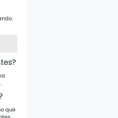
cando
ntes?
sa
.
?
no que
ntes.