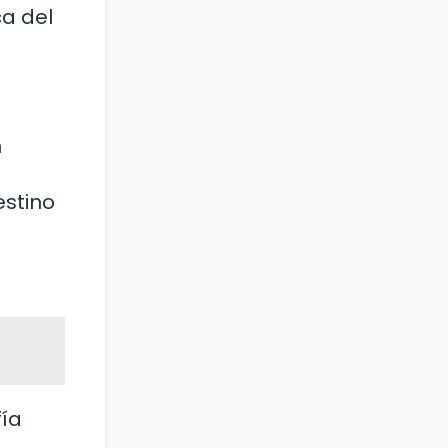
ca del
n
estino
fía