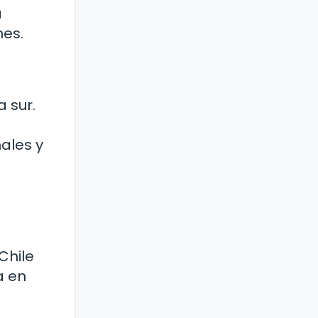
a
nes.
 sur.
ales y
Chile
a en