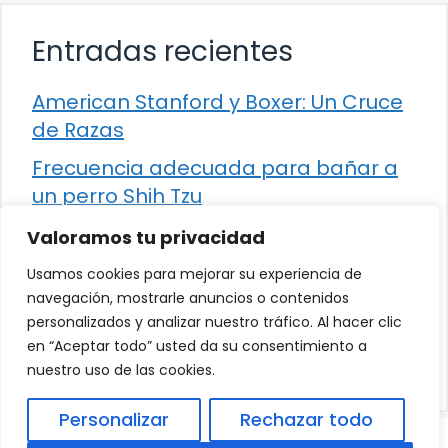
Entradas recientes
American Stanford y Boxer: Un Cruce
de Razas
Frecuencia adecuada para bañar a
un perro Shih Tzu
Comparación entre Apache Storm y
Valoramos tu privacidad
Spark Streaming
Usamos cookies para mejorar su experiencia de
Cómo detener la diarrea en un gato
navegación, mostrarle anuncios o contenidos
personalizados y analizar nuestro tráfico. Al hacer clic
¿Los frutos rojos son seguros para
en “Aceptar todo” usted da su consentimiento a
que los perros los consuman?
nuestro uso de las cookies.
Personalizar
Rechazar todo