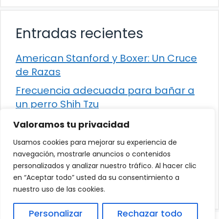
Entradas recientes
American Stanford y Boxer: Un Cruce
de Razas
Frecuencia adecuada para bañar a
un perro Shih Tzu
Comparación entre Apache Storm y
Valoramos tu privacidad
Spark Streaming
Usamos cookies para mejorar su experiencia de
Cómo detener la diarrea en un gato
navegación, mostrarle anuncios o contenidos
personalizados y analizar nuestro tráfico. Al hacer clic
¿Los frutos rojos son seguros para
en “Aceptar todo” usted da su consentimiento a
que los perros los consuman?
nuestro uso de las cookies.
Personalizar
Rechazar todo